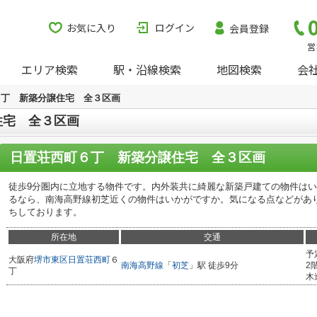
お気に入り
ログイン
会員登録
営
エリア検索
駅・沿線検索
地図検索
会
６丁 新築分譲住宅 全３区画
住宅 全３区画
日置荘西町６丁 新築分譲住宅 全３区画
徒歩9分圏内に立地する物件です。内外装共に綺麗な新築戸建ての物件は
るなら、南海高野線初芝近くの物件はいかがですか。気になる点などがあ
ちしております。
所在地
交通
予
大阪府
堺市東区
日置荘西町
６
南海高野線
「
初芝
」駅 徒歩9分
2
丁
木