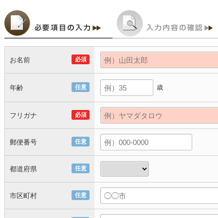
お名前
必須
年齢
任意
歳
フリガナ
必須
郵便番号
任意
都道府県
任意
市区町村
任意