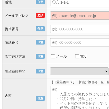
番地
任意
メールアドレス
必須
携帯番号
任意
電話番号
任意
メール
電話
希望連絡方法
任意
希望連絡時間
任意
【日置荘西町６丁 新築分譲住宅 全３
内容
任意