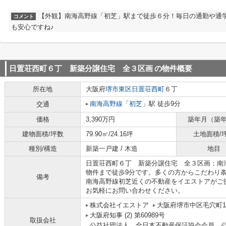
【外観】南海高野線「初芝」駅まで徒歩６分！毎日の通勤や通
コメント
も安心ですね♪
日置荘西町６丁 新築分譲住宅 全３区画
の物件概要
所在地
大阪府
堺市東区
日置荘西町
６丁
南海高野線
「
初芝
」駅 徒歩9分
交通
価格
3,390万円
築年月（築
建物面積/坪数
79.90㎡/24.16坪
土地面積/
種別/構造
新築一戸建 / 木造
地目
日置荘西町６丁 新築分譲住宅 全３区画：南
物件まで徒歩9分です。多くの方からこだわり
備考
南海高野線初芝近くの不動産をイエストアがご
お気軽にお問い合わせください。
株式会社イエストア
大阪府堺市中区毛穴町1
大阪府知事 (2) 第60989号
取扱会社
公益社団法人 全日本不動産保証協会会員、