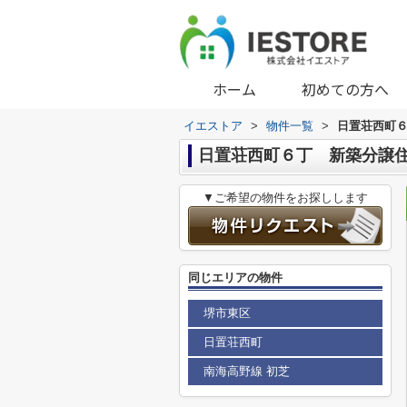
ホーム
初めての方へ
イエストア
>
物件一覧
>
日置荘西町
日置荘西町６丁 新築分譲
▼ご希望の物件をお探しします
同じエリアの物件
堺市東区
日置荘西町
南海高野線 初芝