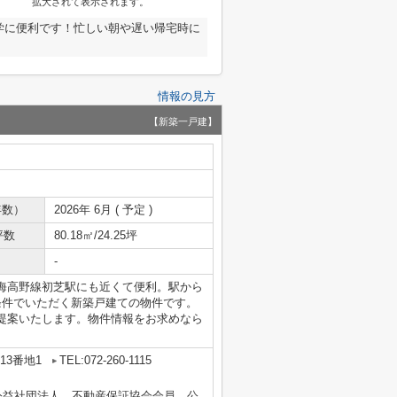
拡大されて表示されます。
学に便利です！忙しい朝や遅い帰宅時に
情報の見方
【新築一戸建】
年数）
2026年 6月 ( 予定 )
坪数
80.18㎡/24.25坪
-
海高野線初芝駅にも近くて便利。駅から
条件でいただく新築戸建ての物件です。
提案いたします。物件情報をお求めなら
13番地1
TEL:072-260-1115
公益社団法人 不動産保証協会会員、公