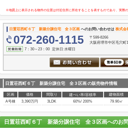
※地図上に表示される物件の位置は付近住所に所在することを表すものであり、実際
日置荘西町６丁 新築分譲住宅 全３区画
へのお問い合わせは
株式会
072-260-1115
〒599-8266
大阪府堺市中区毛穴町1
7：30～23：00 定休日:水曜日
日置荘西町６丁 新築分譲住宅 全３区画
の販売物件情報
区画
価格
間取り
建物面積
建ぺい率/容積率
A号棟
3,390万円
3LDK
60%/ 200%
79.90㎡
日置荘西町６丁 新築分譲住宅 全３区画
へのお