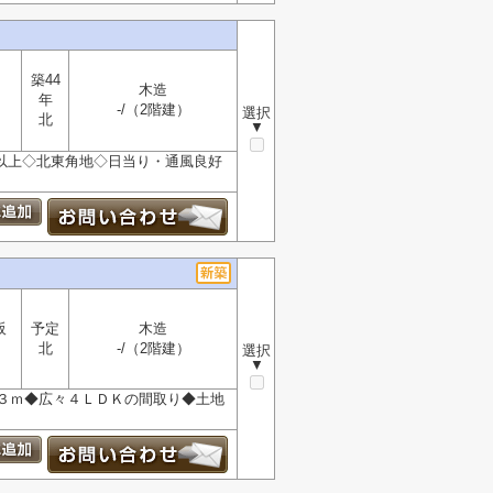
築44
木造
年
-/（2階建）
選択
北
▼
以上◇北東角地◇日当り・通風良好
阪
予定
木造
北
-/（2階建）
選択
▼
３ｍ◆広々４ＬＤＫの間取り◆土地