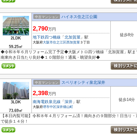
ハイネス住之江公園
中古マンション
2,790
万円
徒歩8分
地下鉄四つ橋線
「
北加賀屋
」駅
2LDK
大阪府
大阪市住之江区
西加賀屋
３丁目
59.25㎡
◆令和８年６月リフォーム完了予定◆大阪メトロ四ツ橋線「北加賀屋」駅ま
南東向き日当たり良好◆１０階部分！通風・眺望良好◆
スペリオシティ泉北深井
中古マンション
2,398
万円
徒歩14分
南海電鉄泉北線
「
深井
」駅
3LDK
大阪府
堺市中区
深井畑山町
73.69㎡
【本日内覧可能】令和８年４月リフォーム済！南向きの９階部分！日当り・
で徒歩１４分！