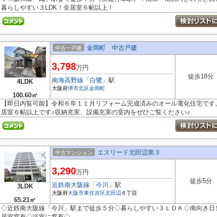
暮らしやすい３LDK！全居室６帖以上！
金岡町 中古戸建
中古一戸建
3,798
万円
徒歩18分
南海高野線
「
白鷺
」駅
4LDK
大阪府
堺市北区
金岡町
100.60㎡
【即日内覧可能】令和６年１１月リフォーム完成済みのオール電化住宅です。
居室６帖以上です♪収納充実、設備充実の室内をぜひご覧ください♪
エスリード北田辺第３
中古マンション
3,290
万円
徒歩5分
近鉄南大阪線
「
今川
」駅
3LDK
大阪府
大阪市東住吉区
北田辺
６丁目
65.21㎡
◇近鉄南大阪線「今川」駅まで徒歩５分◇暮らしやすい３ＬＤＫ◇南向き日
居室窓有◇浴室に窓有◇