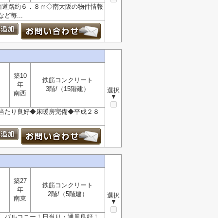
面道路約６．８ｍ◇南大阪の物件情報
毎...
築10
鉄筋コンクリート
年
3階/（15階建）
選択
南西
▼
当たり良好◆床暖房完備◆平成２８
築27
鉄筋コンクリート
年
2階/（5階建）
選択
南東
▼
しバルコニー！日当り・通風良好！