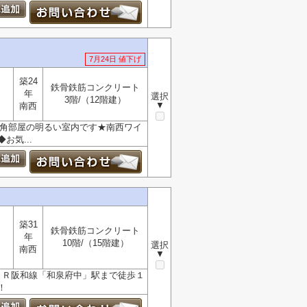
7月24日 値下げ
築24
鉄骨鉄筋コンクリート
年
選択
3階/（12階建）
▼
南西
。角部屋の明るい室内です★南西ワイ
気...
築31
鉄骨鉄筋コンクリート
年
10階/（15階建）
選択
南西
▼
ＪＲ阪和線「和泉府中」駅まで徒歩１
！