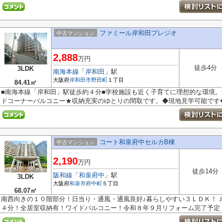
ファミール岸和田プレジオ
中古マンション
2,888
万円
徒歩4分
3LDK
南海本線
「
岸和田
」駅
大阪府
岸和田市
野田町
１丁目
84.41㎡
■南海本線「岸和田」駅徒歩約４分■学校施設も近く子育てに理想的な環境
ドコーナーバルコニー★収納充実のゆとりの間取です。◆現地見学可能です◆お
コート和泉府中セルカB棟
中古マンション
2,190
万円
徒歩14分
阪和線
「
和泉府中
」駅
3LDK
大阪府
和泉市
府中町
５丁目
68.07㎡
南西向きの１０階部分！日当り・通風・通風良好♪暮らしやすい３ＬＤＫ！
４分！全居室収納有！ワイドバルコニー！令和８年９月リフォーム完了予定