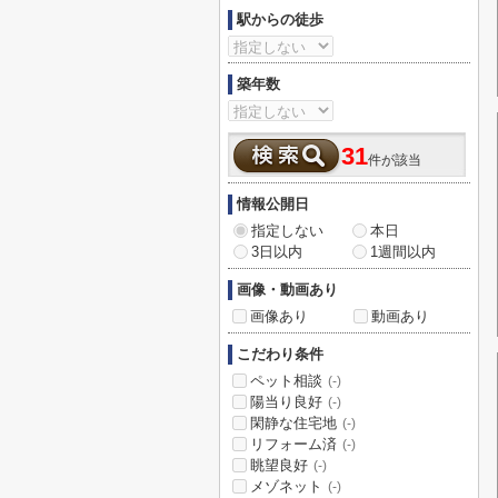
駅からの徒歩
築年数
31
件が該当
情報公開日
指定しない
本日
3日以内
1週間以内
画像・動画あり
画像あり
動画あり
こだわり条件
ペット相談
(-)
陽当り良好
(-)
閑静な住宅地
(-)
リフォーム済
(-)
眺望良好
(-)
メゾネット
(-)