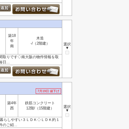
築18
木造
年
-/（2階建）
選択
南
▼
間取りです◇南大阪の物件情報を取
...
7月19日 値下げ
築4年
鉄筋コンクリート
選択
西
12階/（15階建）
▼
◇暮らしやすい３ＬＤＫ◇ＬＤＫ約１
ご紹...