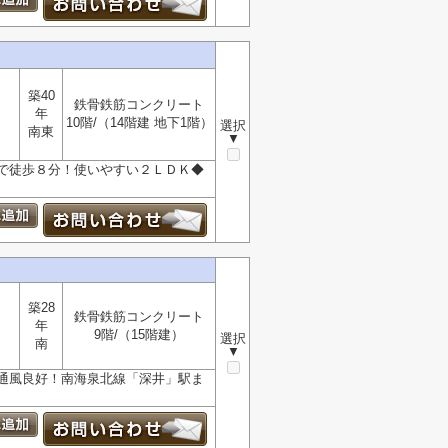
築40
鉄骨鉄筋コンクリート
年
10階/（14階建 地下1階）
選択
南東
▼
で徒歩８分！使いやすい２ＬＤＫ◆
築28
鉄骨鉄筋コンクリート
年
9階/（15階建）
選択
南
▼
通風良好！南海泉北線「深井」駅ま