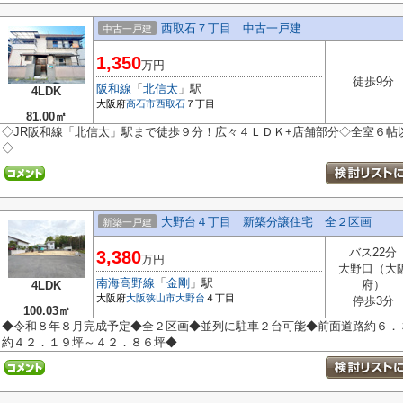
西取石７丁目 中古一戸建
中古一戸建
1,350
万円
徒歩9分
阪和線
「
北信太
」駅
4LDK
大阪府
高石市
西取石
７丁目
81.00㎡
◇JR阪和線「北信太」駅まで徒歩９分！広々４ＬＤＫ+店舗部分◇全室６帖
◇
大野台４丁目 新築分譲住宅 全２区画
新築一戸建
バス22分
3,380
万円
大野口（大
南海高野線
「
金剛
」駅
府）
4LDK
大阪府
大阪狭山市
大野台
４丁目
停歩3分
100.03㎡
◆令和８年８月完成予定◆全２区画◆並列に駐車２台可能◆前面道路約６．
約４２．１９坪～４２．８６坪◆