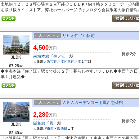
土地約４２．２８坪◇駐車２台可能◇３ＬＤＫ+約４帖タタミコーナー◇前
を取り扱うイエストア。弊社ホームページではブログや会員限定の物件情報など
リビオ住ノ江駅前
中古マンション
4,500
万円
徒歩2分
南海本線
「
住ノ江
」駅
3LDK
大阪府
大阪市住之江区
西住之江
１丁目
67.28㎡
◆南海本線「住ノ江」駅まで徒歩２分！暮らしやすい３ＬＤＫ◆南西向き日
年１月建築◆
ＡＰＡガーデンコート鳳西壱番館
中古マンション
2,280
万円
徒歩7分
阪和線
「
鳳
」駅
3LDK
大阪府
堺市西区
鳳西町
１丁
82.40㎡
ＪＲ阪和線「鳳」駅まで徒歩７分（快速停車駅）！南東・南西向きの引き回