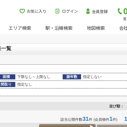
お気に入り
ログイン
会員登録
営
エリア検索
駅・沿線検索
地図検索
会
果一覧
面積
下限なし～上限なし
築年数
指定しない
間取り
指定なし
並び順：
31
1
1-
該当公開件数
件 (会員物件
件)