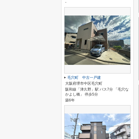
-
毛穴町 中古一戸建
大阪府堺市中区毛穴町
阪和線「津久野」駅 バス7分 「毛穴な
かよし橋」 停歩5分
築6年