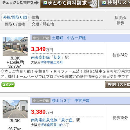
外観
/
間取り図
価格
駅徒歩
停歩
交通 / 所在地
間取り/面積
土塔町 中古一戸建
中古一戸建
3,349
万円
徒歩24分
南海高野線
「
初芝
」駅
3LDK
＋1S(納戸)
大阪府
堺市中区
土塔町
92.73㎡
◇本日ご内覧可能！令和８年７月リフォーム済！並列に駐車２台可能◇南大
ア。弊社ホームページではブログや会員限定の物件情報など毎日更新中です
茶山台３丁 中古戸建
中古一戸建
3,380
万円
徒歩18分
南海電鉄泉北線
「
泉ケ丘
」駅
3LDK
大阪府
堺市南区
茶山台
３丁
96.79㎡