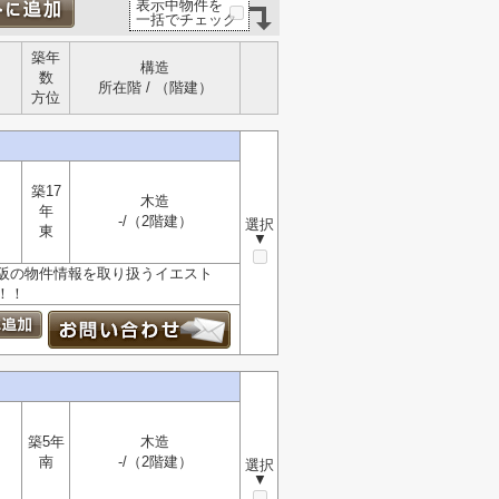
表示中物件を
一括でチェック
築年
構造
数
所在階 / （階建）
方位
築17
木造
年
-/（2階建）
選択
東
▼
阪の物件情報を取り扱うイエスト
！！
築5年
木造
南
-/（2階建）
選択
▼