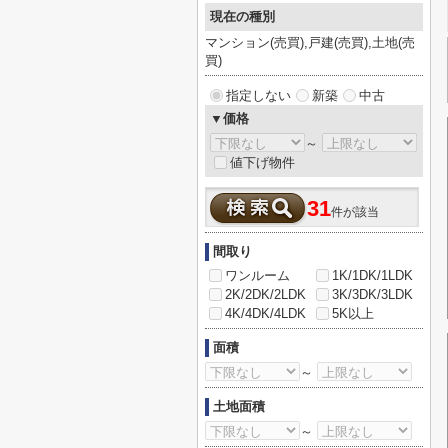
現在の種別
マンション(売買),戸建(売買),土地(売
買)
指定しない
新築
中古
▼価格
～
値下げ物件
31
件が該当
間取り
ワンルーム
1K/1DK/1LDK
2K/2DK/2LDK
3K/3DK/3LDK
4K/4DK/4LDK
5K以上
面積
～
土地面積
～