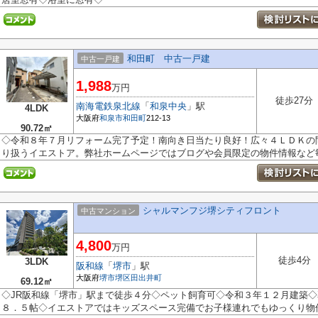
和田町 中古一戸建
中古一戸建
1,988
万円
徒歩27分
南海電鉄泉北線
「
和泉中央
」駅
4LDK
大阪府
和泉市
和田町
212-13
90.72㎡
◇令和８年７月リフォーム完了予定！南向き日当たり良好！広々４ＬＤＫの
り扱うイエストア。弊社ホームページではブログや会員限定の物件情報など毎日
シャルマンフジ堺シティフロント
中古マンション
4,800
万円
徒歩4分
3LDK
阪和線
「
堺市
」駅
大阪府
堺市堺区
田出井町
69.12㎡
◇JR阪和線「堺市」駅まで徒歩４分◇ペット飼育可◇令和３年１２月建築
８．５帖◇イエストアではキッズスペース完備でお子様連れでもゆっくり物件の