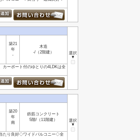
築21
木造
年
-/（2階建）
選択
-
▼
カーポート付のゆとりの4LDKは全
築20
鉄筋コンクリート
年
5階/（11階建）
選択
南
▼
当たり良好◇ワイドバルコニー◇全