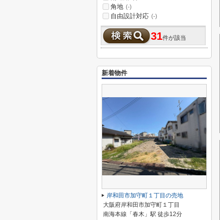
角地
(-)
自由設計対応
(-)
31
件が該当
新着物件
岸和田市加守町１丁目の売地
大阪府岸和田市加守町１丁目
南海本線「春木」駅 徒歩12分