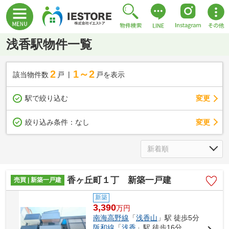
浅香駅物件一覧
2
1～2
該当物件数
戸
戸を表示
駅で絞り込む
変更
変更
絞り込み条件：
なし
香ヶ丘町１丁 新築一戸建
売買 | 新築一戸建
新築
3,390
万
円
南海高野線
「
浅香山
」駅 徒歩5分
阪和線
「
浅香
」駅 徒歩16分