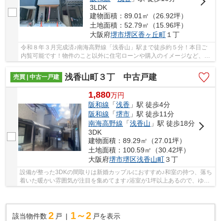
3LDK
建物面積：89.01㎡（26.92坪）
土地面積：52.79㎡（15.96坪）
大阪府
堺市堺区
香ヶ丘町
１丁
令和８年３月完成済♪南海高野線「浅香山」駅まで徒歩約５分！本日ご
内覧可能です！物件のこと以外に住宅ローンや購入のイメージなど、お
気軽にお問い合わせください♪
浅香山町３丁 中古戸建
売買 | 中古一戸建
1,880
万
円
阪和線
「
浅香
」駅 徒歩4分
阪和線
「
堺市
」駅 徒歩11分
南海高野線
「
浅香山
」駅 徒歩18分
3DK
建物面積：89.29㎡（27.01坪）
土地面積：100.59㎡（30.42坪）
大阪府
堺市堺区
浅香山町
３丁
設備が整った3DKの間取りは新婚カップルにおすすめ♪和室の持つ、落ち
着いた暖かい雰囲気が注目を集めてます♪浴室が1坪以上あるので、ゆっ
たりとリラックスできます♪システムキッチン付...
2
1～2
該当物件数
戸
戸を表示