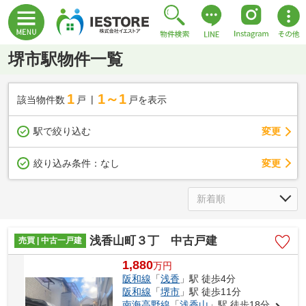
堺市駅物件一覧
1
1～1
該当物件数
戸
戸を表示
駅で絞り込む
変更
変更
絞り込み条件：
なし
浅香山町３丁 中古戸建
売買 | 中古一戸建
1,880
万
円
阪和線
「
浅香
」駅 徒歩4分
阪和線
「
堺市
」駅 徒歩11分
南海高野線
「
浅香山
」駅 徒歩18分