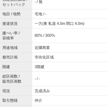
- / 無
セットバック
地目 / 地勢
宅地 / -
接道状況
一方(東 私道 4.0m 間口 4.0m)
建ぺい率 /
80% / 300%
容積率
用途地域
近隣商業
都市計画
市街化区域
階建
3階建
総区画数 /
- / -
販売区画数
現況
完成済み
取引態様
仲介