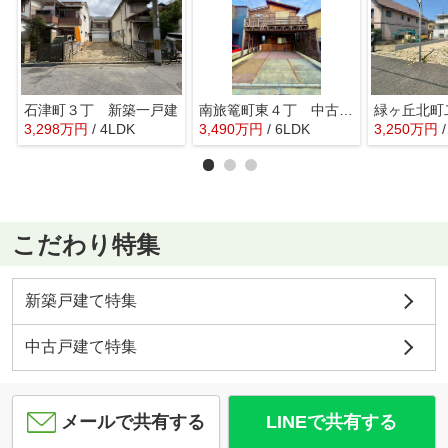
石津町３丁 新築一戸建
南旅篭町東４丁 中古戸建
緑ヶ丘北町
3,298
万
円
/ 4LDK
3,490
万
円
/ 6LDK
3,250
万
円
こだわり特集
新築戸建て特集
中古戸建て特集
メールで共有する
LINEで共有する