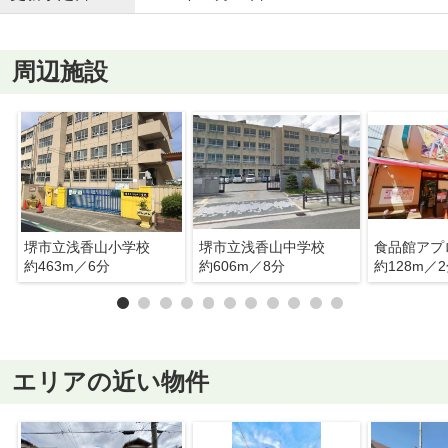
周辺施設
堺市立浅香山小学校
堺市立浅香山中学校
食品館アプ
約463m／6分
約606m／8分
約128m／
エリアの近い物件