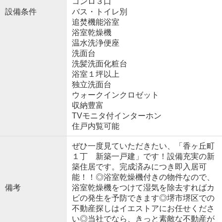
コンロ３口
設備条件
バス・トイレ別
追焚機能浴室
浴室乾燥機
温水洗浄便座
洗面台
洗髪洗面化粧台
浴室１坪以上
独立洗面台
ウォークインクロゼット
収納豊富
TVモニタ付インターホン
住戸内覧可能
ぜひ一度見ていただきたい、「香ヶ丘町
１丁 新築一戸建」です！設備充実の新
築住居です。完成済みにつき即入居可
能！！◎浴室乾燥機付きの物件なので、
備考
浴室乾燥機をつけて湿気を除去すればカ
ビの発生を予防できます◎堺市堺区での
不動産探しはイエストアにお任せくださ
い◎当社でなら、きっと素敵な不動産が