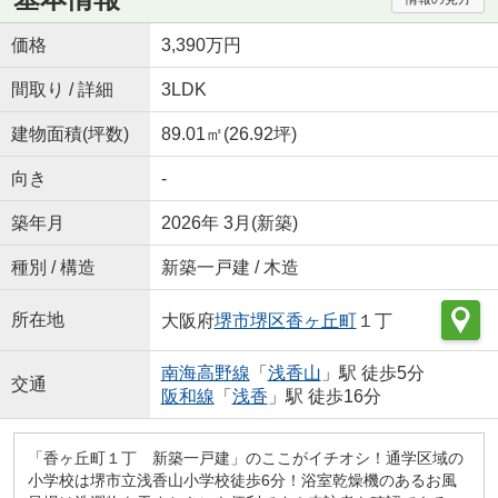
価格
3,390万円
間取り / 詳細
3LDK
建物面積(坪数)
89.01㎡(26.92坪)
向き
-
築年月
2026年 3月(新築)
種別 / 構造
新築一戸建 / 木造
所在地
大阪府
堺市堺区
香ヶ丘町
１丁
南海高野線
「
浅香山
」駅 徒歩5分
交通
阪和線
「
浅香
」駅 徒歩16分
「香ヶ丘町１丁 新築一戸建」のここがイチオシ！通学区域の
小学校は堺市立浅香山小学校徒歩6分！浴室乾燥機のあるお風