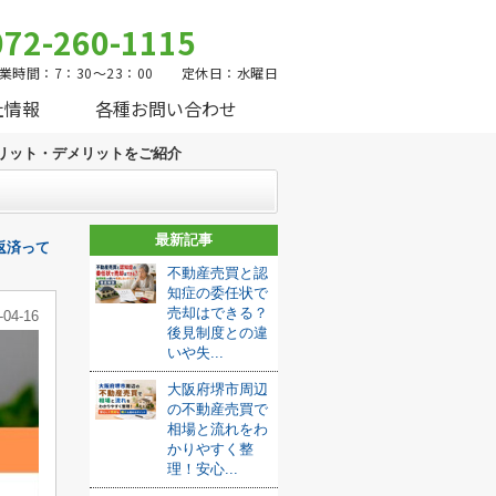
072-260-1115
業時間：7：30～23：00 定休日：水曜日
社情報
各種お問い合わせ
リット・デメリットをご紹介
最新記事
返済って
不動産売買と認
知症の委任状で
売却はできる？
-04-16
後見制度との違
いや失...
大阪府堺市周辺
の不動産売買で
相場と流れをわ
かりやすく整
理！安心...