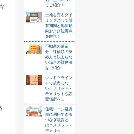
てご紹介！
にな
土地を売るタイ
ミングとして所
有期間と地価動
）
向および注意点
を解説！
不動産の遺留
分！評価額の決
め方と決まらな
い場合の対処法
をご紹介
ウッドブライン
ドで後悔しな
い！メリット・
デメリットや設
置場所を...
済
住宅ローン融資
前に利用できる
つなぎ融資と
は？メリット・
デメリッ...