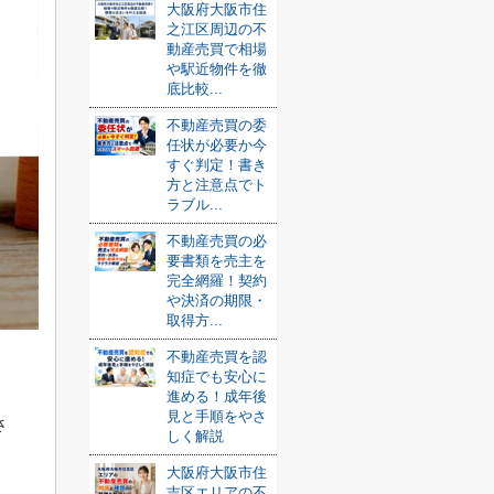
大阪府大阪市住
之江区周辺の不
動産売買で相場
や駅近物件を徹
底比較...
不動産売買の委
任状が必要か今
すぐ判定！書き
方と注意点でト
ラブル...
不動産売買の必
要書類を売主を
完全網羅！契約
や決済の期限・
取得方...
不動産売買を認
知症でも安心に
。
進める！成年後
見と手順をやさ
さ
しく解説
大阪府大阪市住
吉区エリアの不