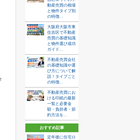
動産売買の相場
と物件タイプ別
の特徴...
大阪府大阪市東
住吉区で不動産
売買の基礎知識
と物件選び成功
ガイド...
不動産売買会社
の基礎知識や選
び方について解
説！タイプごと
を
の特徴...
不動産売買にお
ける印紙の最新
一覧と必要金
額・負担者・節
約方法を...
おすすめ記事
定年後に住宅ロ