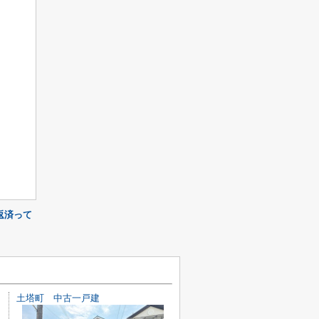
返済って
土塔町 中古一戸建