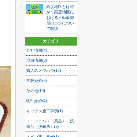
高度地区とは何
か？高度地区に
おける不動産売
却のコツについ
て解説！
カテゴリ
会社情報(4)
。
地域情報(3)
購入のノウハウ(12)
学校紹介(6)
その他(19)
物件紹介(4)
キッチン施工事例(1)
ユニットバス（風呂）、洗
面台（洗面所）(2)
トイレ施工事例(1)