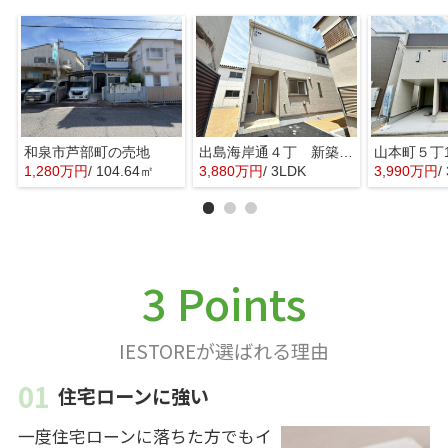
和泉市芦部町の売地
出島海岸通４丁 新築一戸建
1,280万円
/ 104.64㎡
3,880万円
/ 3LDK
3,990万円
/
3 Points
IESTOREが選ばれる理由
住宅ローンに強い
一度住宅ローンに落ちた方でもイ