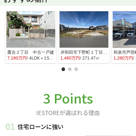
鷹合２丁目 中古一戸建
岸和田市下野町１丁目の売地
和泉市芦部
7,180万円
/ 4LDK＋1S(納戸)
1,480万円
/ 271.47㎡
1,280万円
/
3 Points
IESTOREが選ばれる理由
住宅ローンに強い