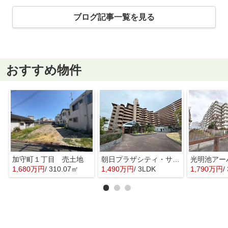
ブログ記事一覧を見る
おすすめ物件
加守町１丁目 売土地
朝日プラザシティ・サザンパーク３番街E棟
光明池アー
1,680万円
/ 310.07㎡
1,490万円
/ 3LDK
1,790万円
/