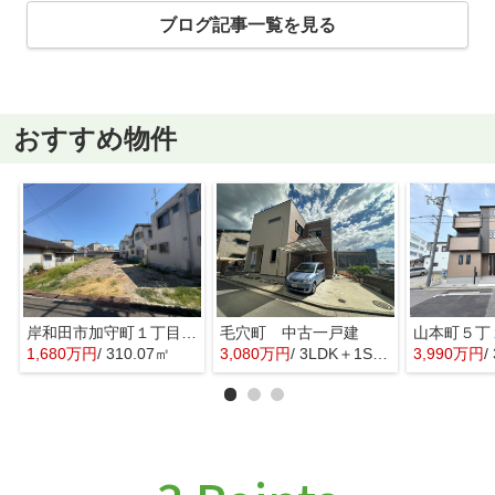
ブログ記事一覧を見る
おすすめ物件
岸和田市加守町１丁目の売地
毛穴町 中古一戸建
1,680万円
/ 310.07㎡
3,080万円
/ 3LDK＋1S(納戸)
3,990万円
/