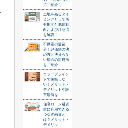
てご紹介！
し
土地を売るタイ
ミングとして所
有期間と地価動
向および注意点
を解説！
不動産の遺留
分！評価額の決
め方と決まらな
い場合の対処法
をご紹介
ウッドブライン
ドで後悔しな
い！メリット・
デメリットや設
置場所を...
住宅ローン融資
前に利用できる
つなぎ融資と
は？メリット・
デメリッ...